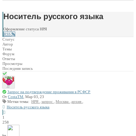
Носитель русского языка
Оформление статуса НРЯ
RSS
Статус
Автор
Темы
Форум
Ответы
Просмотры
Последняя запись
Запрос на подтверждение проживания в РСФСР.
От
CostaTM
, Мар 03, 23
Метки темы:
НРЯ
,
запрос
,
Москва
,
архив
,
Носитель русского языка
1
258