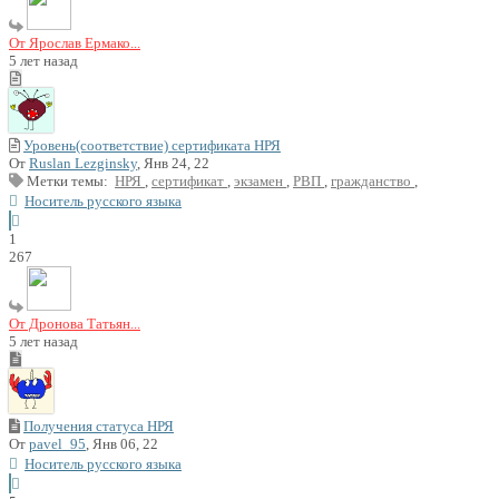
От Ярослав Ермако...
5 лет назад
Уровень(соответствие) сертификата НРЯ
От
Ruslan Lezginsky
, Янв 24, 22
Метки темы:
НРЯ
,
сертификат
,
экзамен
,
РВП
,
гражданство
,
Носитель русского языка
1
267
От Дронова Татьян...
5 лет назад
Получения статуса НРЯ
От
pavel_95
, Янв 06, 22
Носитель русского языка