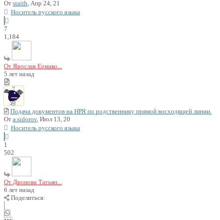
От
staith
, Апр 24, 21
Носитель русского языка
7
1,184
От Ярослав Ермако...
5 лет назад
Подача документов на НРЯ по родственнику прямой восходящей линии.
От
a.sidorov
, Июл 13, 20
Носитель русского языка
1
502
От Дронова Татьян...
6 лет назад
Поделиться: