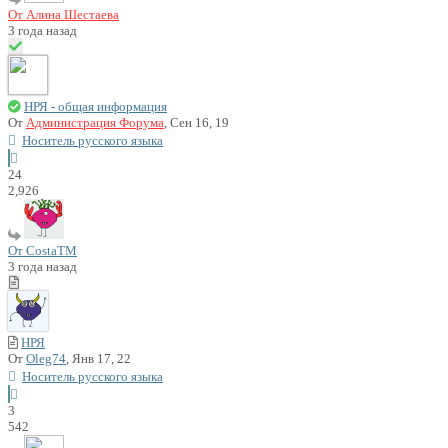
От Алина Шестаева
3 года назад
НРЯ - общая информация
От
Администрация Форума
, Сен 16, 19
Носитель русского языка
24
2,926
От CostaTM
3 года назад
НРЯ
От
Oleg74
, Янв 17, 22
Носитель русского языка
3
542