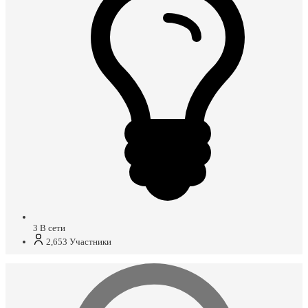
3
В сети
2,653
Участники