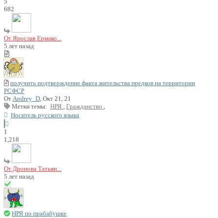
5
682
От Ярослав Ермако...
5 лет назад
получить подтверждение факта жительства предков на территории
РСФСР
От
Andrey_D
, Окт 21, 21
Метки темы:
НРЯ
,
Гражданство
,
Носитель русского языка
1
1,218
От Дронова Татьян...
5 лет назад
НРЯ по прабабушке