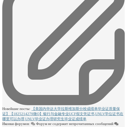
Новейшие посты:
【美国内华达大学拉斯维加斯分校成绩单毕业证质量保
证】【1825214279微Q】银行与金融专业UCF假文凭证书,UNLV学位证书在
哪里可以办理,UNLV毕业证办理研究生毕业证成绩单
Иконки форумов:
Форум не содержит непрочитанных сообщений