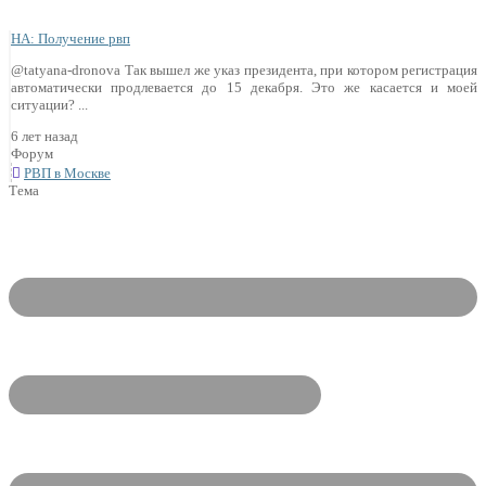
НА: Получение рвп
@tatyana-dronova Так вышел же указ президента, при котором регистрация
автоматически продлевается до 15 декабря. Это же касается и моей
ситуации? ...
6 лет назад
Форум
РВП в Москве
Тема